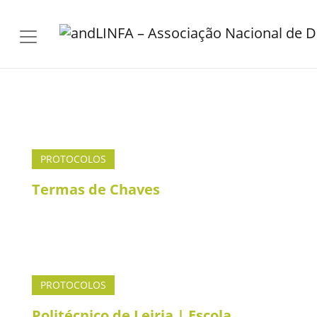
Skip to main content
PROTOCOLOS
Termas de Chaves
PROTOCOLOS
Politécnico de Leiria | Escola