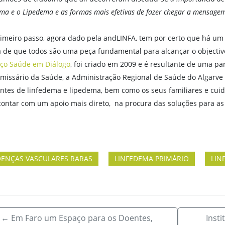
ma e o Lipedema e as formas mais efetivas de fazer chegar a mensage
rimeiro passo, agora dado pela andLINFA, tem por certo que há um 
a de que todos são uma peça fundamental para alcançar o objectiv
ço
Saúde em Diálogo
, foi criado em 2009 e é resultante de uma pa
omissário da Saúde, a Administração Regional de Saúde do Algarve e
ntes de linfedema e lipedema, bem como os seus familiares e cuid
contar com um apoio mais direto, na procura das soluções para as 
ENÇAS VASCULARES RARAS
LINFEDEMA PRIMÁRIO
LIN
←
Em Faro um Espaço para os Doentes,
Insti