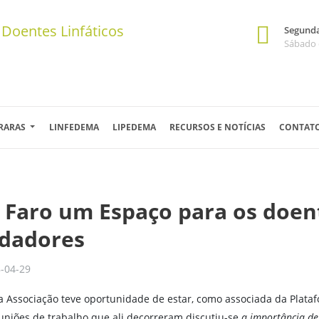
Segunda 
Sábado 
 RARAS
LINFEDEMA
LIPEDEMA
RECURSOS E NOTÍCIAS
CONTAT
Faro um Espaço para os doent
idadores
-04-29
a Associação teve oportunidade de estar, como associada da Plata
uniões de trabalho que ali decorreram discutiu-se
a importância de