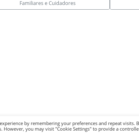
Familiares e Cuidadores
 experience by remembering your preferences and repeat visits. 
es. However, you may visit "Cookie Settings" to provide a controll
© 2026 andLINFA - Todos os Direitos Reservados. Tailored by
UI Solve