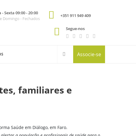
- Sexta 09:00 - 20:00
+351 911 949 409
e Domingo - Fechados
Segue-nos
Associe-se
OS
es, familiares e
forma Saúde em Diálogo, em Faro.
 alertar a população e profissionais de saúde para o