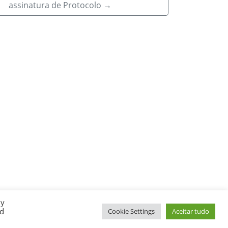
assinatura de Protocolo
→
By
ed
Cookie Settings
Aceitar tudo