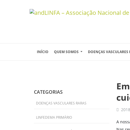
Skip to main content
INÍCIO
QUEM SOMOS
DOENÇAS VASCULARES
Em 
CATEGORIAS
cu
DOENÇAS VASCULARES RARAS
2018
LINFEDEMA PRIMÁRIO
A noss
Nas re