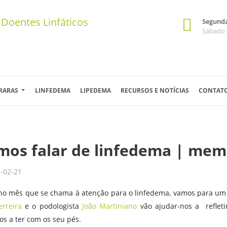
Segunda 
Sábado 
 RARAS
LINFEDEMA
LIPEDEMA
RECURSOS E NOTÍCIAS
CONTAT
mos falar de linfedema | memb
-02-21
no mês que se chama à atenção para o linfedema, vamos para um 
erreira
e o podologista
João Martiniano
vão ajudar-nos a refleti
os a ter com os seu pés.