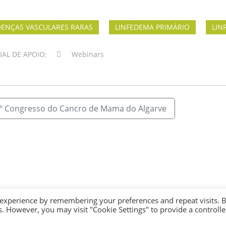
ENÇAS VASCULARES RARAS
LINFEDEMA PRIMÁRIO
LIN
AL DE APOIO:
Webinars
º Congresso do Cancro de Mama do Algarve
 experience by remembering your preferences and repeat visits. 
es. However, you may visit "Cookie Settings" to provide a controll
© 2026 andLINFA - Todos os Direitos Reservados. Tailored by
UI Solve