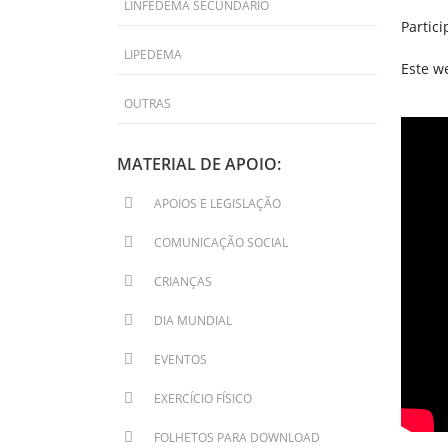
LINFEDEMA SECUNDÁRIO
Partici
LIPEDEMA
Este we
OUTRAS
MATERIAL DE APOIO:
APOIOS E LEGISLAÇÃO
COMUNICAÇÃO SOCIAL
CRIANÇAS
DIA MUNDIAL
EVENTOS
EXERCÍCIO FÍSICO
FOLHETOS PARA DOWNLOAD