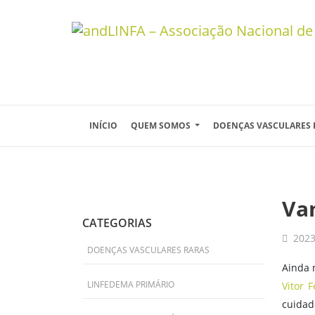
Skip to main content
INÍCIO
QUEM SOMOS
DOENÇAS VASCULARES
Va
CATEGORIAS
2023
DOENÇAS VASCULARES RARAS
Ainda 
LINFEDEMA PRIMÁRIO
Vitor F
cuidad