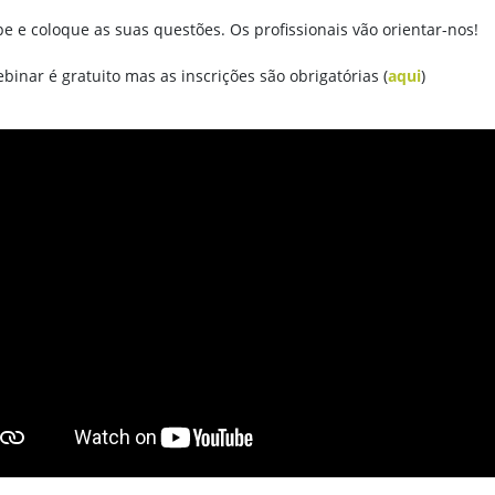
pe e coloque as suas questões. Os profissionais vão orientar-nos!
binar é gratuito mas as inscrições são obrigatórias (
aqui
)