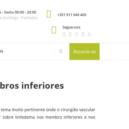
- Sexta 09:00 - 20:00
+351 911 949 409
e Domingo - Fechados
Segue-nos
Associe-se
OS
ros inferiores
tema muito pertinente onde o cirurgião vascular
r sobre linfedema nos membro inferiores e nos