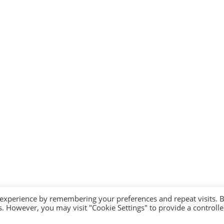
 experience by remembering your preferences and repeat visits. 
es. However, you may visit "Cookie Settings" to provide a controll
© 2026 andLINFA - Todos os Direitos Reservados. Tailored by
UI Solve