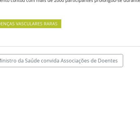
vento contou com mais de 2000 participantes prolongou-se durante
ENÇAS VASCULARES RARAS
inistro da Saúde convida Associações de Doentes