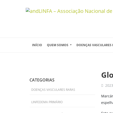
Skip to main content
INÍCIO
QUEM SOMOS
DOENÇAS VASCULARES
Gl
CATEGORIAS
2023
DOENÇAS VASCULARES RARAS
Marcá
LINFEDEMA PRIMÁRIO
espelh