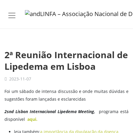
Skip to main content
2ª Reunião Internacional de
Lipedema em Lisboa
2023-11-07
Foi um sábado de intensa discussão e onde muitas dúvidas e
sugestões foram lançadas e esclarecidas
2snd Lisbon Internacional Lipedema Meeting,
programa está
disponível
aqui.
leia também:
a importância da divulgação da doença