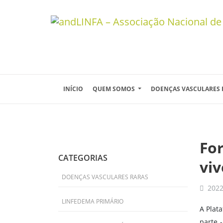
Skip to main content
INÍCIO
QUEM SOMOS
DOENÇAS VASCULARES
Fo
CATEGORIAS
vi
DOENÇAS VASCULARES RARAS
2022
LINFEDEMA PRIMÁRIO
A Plat
parte 