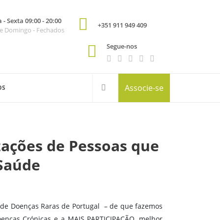
- Sexta 09:00 - 20:00
+351 911 949 409
e Domingo - Fechados
Segue-nos
Associe-se
OS
zações de Pessoas que
Saúde
s de Doenças Raras de Portugal – de que fazemos
oenças Crónicas e a MAIS PARTICIPAÇÃO, melhor