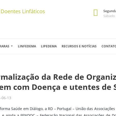
Segunda 
Sábado 
 RARAS
LINFEDEMA
LIPEDEMA
RECURSOS E NOTÍCIAS
CONTAT
rmalização da Rede de Organi
vem com Doença e utentes de 
-06-13
aforma Saúde em Diálogo, a RD – Portugal – União das Associaçõe
-, e ainda a FENDOC – Federação Nacional das Associações de D