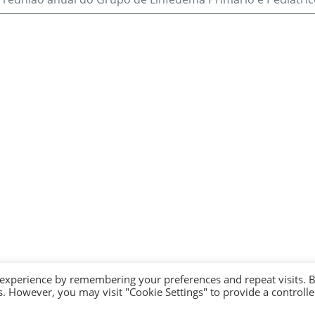
 experience by remembering your preferences and repeat visits. 
es. However, you may visit "Cookie Settings" to provide a controll
© 2026 andLINFA - Todos os Direitos Reservados. Tailored by
UI Solve