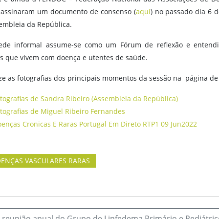
 assinaram um documento de consenso (
aqui
) no passado dia 6 
embleia da República.
ede informal assume-se como um Fórum de reflexão e entendi
s que vivem com doença e utentes de saúde.
ize as fotografias dos principais momentos da sessão na página d
tografias de Sandra Ribeiro (Assembleia da República)
tografias de Miguel Ribeiro Fernandes
enças Cronicas E Raras Portugal Em Direto RTP1 09 Jun2022
ENÇAS VASCULARES RARAS
 reunião anual do Grupo de Linfedema Primário e Pediátric